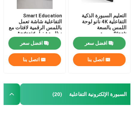
التعليم السبورة الذكية
Smart Education
التفاعلية 4K نانو لوحة
التفاعلية شاشة تعمل
اللمس بالسعة
باللمس الرقمية لافتات مع
Blackسبورة
نظام تشغيل Android
11.0 / 12.0 OS المدمج
افضل سعر
افضل سعر
خيار الكاميرا 13
ميجابكسل / 48
ميجابكسل
اتصل بنا
اتصل بنا
السبورة الإلكترونية التفاعلية
(20)